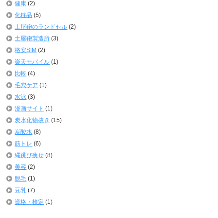
健康
(2)
化粧品
(5)
土屋鞄のランドセル
(2)
土屋鞄製造所
(3)
格安SIM
(2)
楽天モバイル
(1)
比較
(4)
毛穴ケア
(1)
水泳
(3)
漫画サイト
(1)
炭水化物抜き
(15)
炭酸水
(8)
筋トレ
(6)
縄跳び痩せ
(8)
美容
(2)
脱毛
(1)
豆乳
(7)
資格・検定
(1)