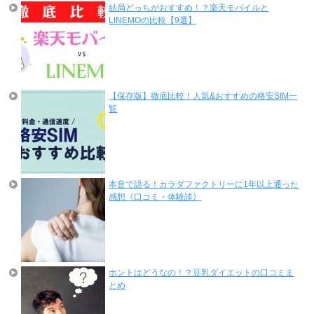
結局どっちがおすすめ！？楽天モバイルと
LINEMOの比較【9選】
【保存版】徹底比較！人気&おすすめの格安SIM一
覧
本音で語る！カラダファクトリーに1年以上通った
感想《口コミ・体験談》
ホントはどうなの！？豆乳ダイエットの口コミま
とめ