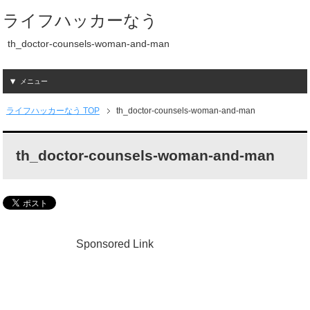
ライフハッカーなう
th_doctor-counsels-woman-and-man
メニュー
ライフハッカーなう TOP
th_doctor-counsels-woman-and-man
th_doctor-counsels-woman-and-man
Sponsored Link