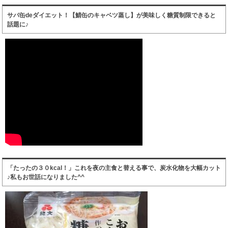
サバ缶deダイエット！【鯖缶のキャベツ蒸し】が美味しく糖質制限できると
話題に♪
「たったの３０kcal！」これを夜の主食と替える事で、炭水化物を大幅カット
♪私もお世話になりました^^