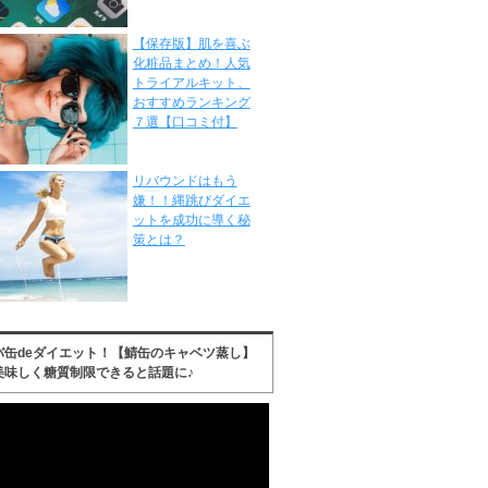
【保存版】肌を喜ぶ
化粧品まとめ！人気
トライアルキット、
おすすめランキング
７選【口コミ付】
リバウンドはもう
嫌！！縄跳びダイエ
ットを成功に導く秘
策とは？
バ缶deダイエット！【鯖缶のキャベツ蒸し】
美味しく糖質制限できると話題に♪