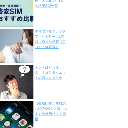
較！人気&おすすめ
の格安SIM一覧
本音で語る！カラダ
ファクトリーに1年
以上通った感想《口
コミ・体験談》
ホントはどうな
の！？豆乳ダイエッ
トの口コミまとめ
【徹底比較】無料試
し読みOK！人気・お
すすめ漫画サイト10
選