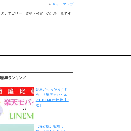
サイトマップ
」のカテゴリー「資格・検定」の記事一覧です
気記事ランキング
結局どっちがおすす
め！？楽天モバイル
とLINEMOの比較【9
選】
【保存版】徹底比