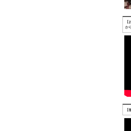
【
か
【