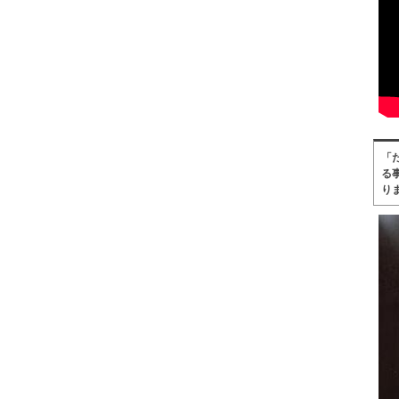
「
る
り