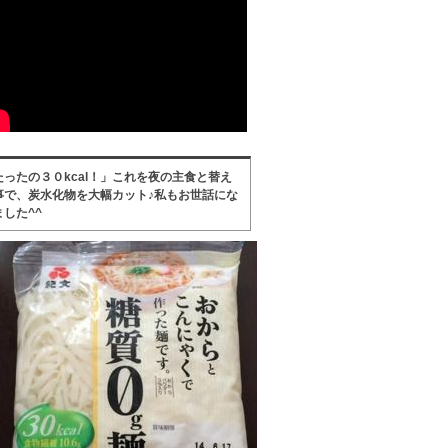
たったの３０kcal！」これを夜の主食と替え
事で、炭水化物を大幅カット♪私もお世話にな
ました^^