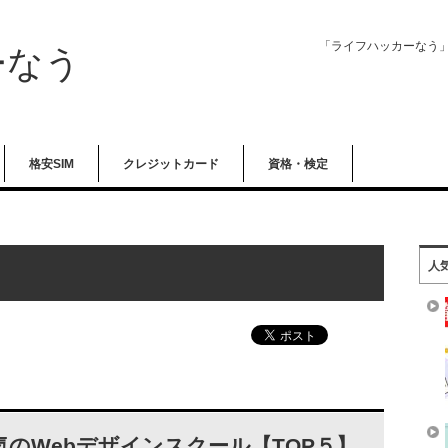
「ライフハッカーなう
ーなう
格安SIM
クレジットカード
資格・検定
人
気のWebデザインスクール【TOP５】