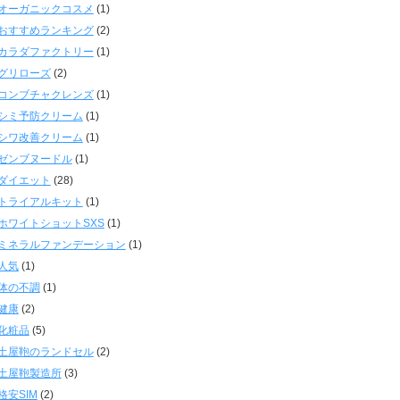
オーガニックコスメ
(1)
おすすめランキング
(2)
カラダファクトリー
(1)
グリローズ
(2)
コンブチャクレンズ
(1)
シミ予防クリーム
(1)
シワ改善クリーム
(1)
ゼンブヌードル
(1)
ダイエット
(28)
トライアルキット
(1)
ホワイトショットSXS
(1)
ミネラルファンデーション
(1)
人気
(1)
体の不調
(1)
健康
(2)
化粧品
(5)
土屋鞄のランドセル
(2)
土屋鞄製造所
(3)
格安SIM
(2)