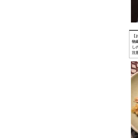
【
物
し
注意