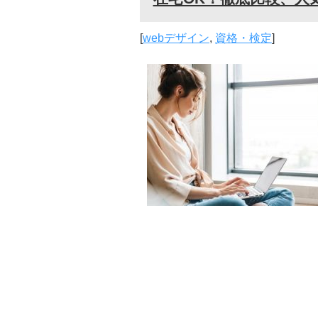
[
webデザイン
,
資格・検定
]