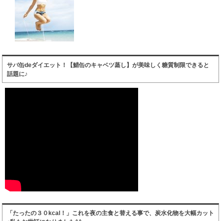
サバ缶deダイエット！【鯖缶のキャベツ蒸し】が美味しく糖質制限できると
話題に♪
「たったの３０kcal！」これを夜の主食と替える事で、炭水化物を大幅カット