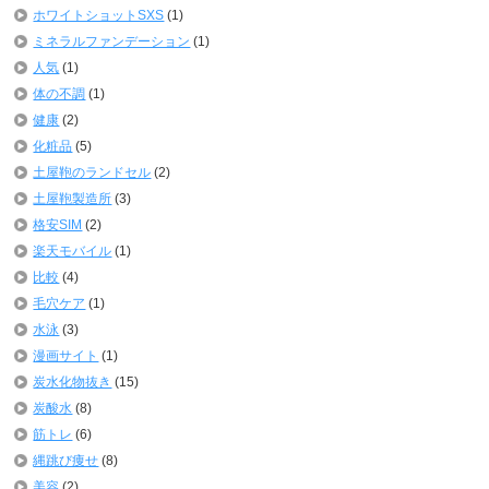
ホワイトショットSXS
(1)
ミネラルファンデーション
(1)
人気
(1)
体の不調
(1)
健康
(2)
化粧品
(5)
土屋鞄のランドセル
(2)
土屋鞄製造所
(3)
格安SIM
(2)
楽天モバイル
(1)
比較
(4)
毛穴ケア
(1)
水泳
(3)
漫画サイト
(1)
炭水化物抜き
(15)
炭酸水
(8)
筋トレ
(6)
縄跳び痩せ
(8)
美容
(2)