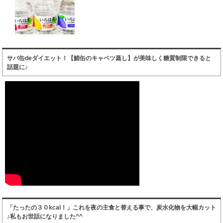
サバ缶deダイエット！【鯖缶のキャベツ蒸し】が美味しく糖質制限できると
話題に♪
「たったの３０kcal！」これを夜の主食と替える事で、炭水化物を大幅カット
♪私もお世話になりました^^