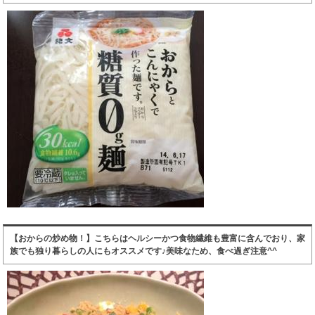
【おからの炒め物！】こちらはヘルシーかつ食物繊維も豊富に含んでおり、家
族でも独り暮らしの人にもオススメです♪美味なため、食べ過ぎ注意^^