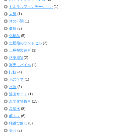
ミネラルファンデーション
(1)
人気
(1)
体の不調
(1)
健康
(2)
化粧品
(5)
土屋鞄のランドセル
(2)
土屋鞄製造所
(3)
格安SIM
(2)
楽天モバイル
(1)
比較
(4)
毛穴ケア
(1)
水泳
(3)
漫画サイト
(1)
炭水化物抜き
(15)
炭酸水
(8)
筋トレ
(6)
縄跳び痩せ
(8)
美容
(2)