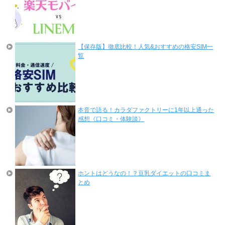
【保存版】徹底比較！人気&おすすめの格安SIM一
覧
本音で語る！カラダファクトリーに1年以上通った
感想《口コミ・体験談》
ホントはどうなの！？豆乳ダイエットの口コミま
とめ