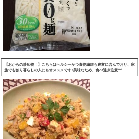
【おからの炒め物！】こちらはヘルシーかつ食物繊維も豊富に含んでおり、家
族でも独り暮らしの人にもオススメです♪美味なため、食べ過ぎ注意^^