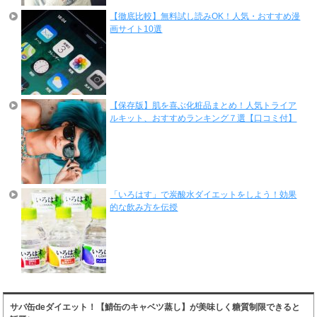
【徹底比較】無料試し読みOK！人気・おすすめ漫
画サイト10選
【保存版】肌を喜ぶ化粧品まとめ！人気トライア
ルキット、おすすめランキング７選【口コミ付】
「いろはす」で炭酸水ダイエットをしよう！効果
的な飲み方を伝授
サバ缶deダイエット！【鯖缶のキャベツ蒸し】が美味しく糖質制限できると