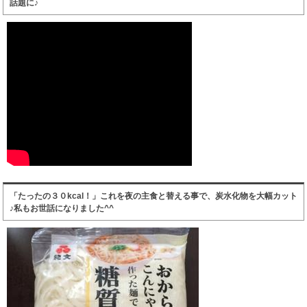
話題に♪
「たったの３０kcal！」これを夜の主食と替える事で、炭水化物を大幅カット
♪私もお世話になりました^^