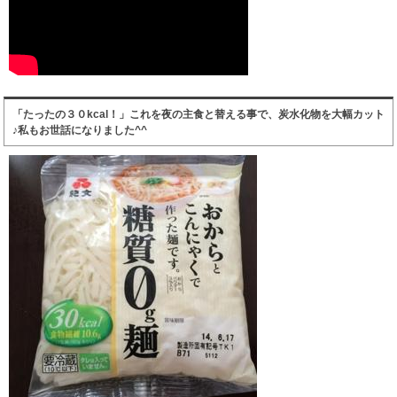
「たったの３０kcal！」これを夜の主食と替える事で、炭水化物を大幅カット
♪私もお世話になりました^^