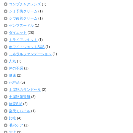
コンブチャクレンズ
(1)
シミ予防クリーム
(1)
シワ改善クリーム
(1)
ゼンブヌードル
(1)
ダイエット
(28)
トライアルキット
(1)
ホワイトショットSXS
(1)
ミネラルファンデーション
(1)
人気
(1)
体の不調
(1)
健康
(2)
化粧品
(5)
土屋鞄のランドセル
(2)
土屋鞄製造所
(3)
格安SIM
(2)
楽天モバイル
(1)
比較
(4)
毛穴ケア
(1)
水泳
(3)