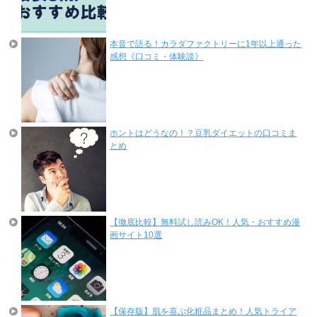
本音で語る！カラダファクトリーに1年以上通った
感想《口コミ・体験談》
ホントはどうなの！？豆乳ダイエットの口コミま
とめ
【徹底比較】無料試し読みOK！人気・おすすめ漫
画サイト10選
【保存版】肌を喜ぶ化粧品まとめ！人気トライア